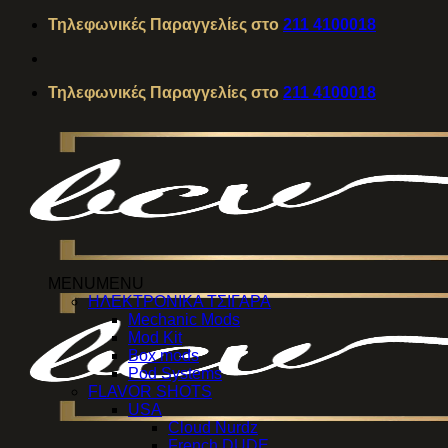
Μετάβαση
Τηλεφωνικές Παραγγελίες στο
211 4100018
στο
περιεχόμενο
Τηλεφωνικές Παραγγελίες στο
211 4100018
MENU
MENU
ΗΛΕΚΤΡΟΝΙΚΑ ΤΣΙΓΑΡΑ
Mechanic Mods
Mod Kit
Box mods
Pod Systems
FLAVOR SHOTS
USA
Cloud Nurdz
French DUDE