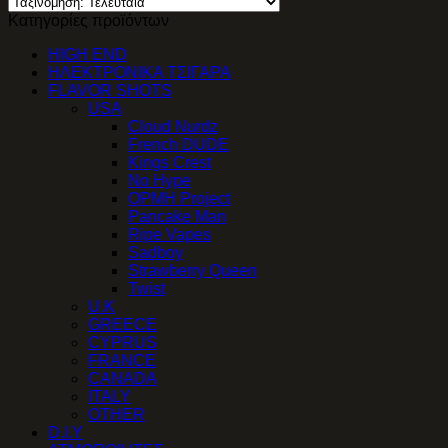
Κατηγορίες προϊόντων
HIGH END
ΗΛΕΚΤΡΟΝΙΚΑ ΤΣΙΓΑΡΑ
FLAVOR SHOTS
USA
Cloud Nurdz
French DUDE
Kings Crest
No Hype
OPMH Project
Pancake Man
Ripe Vapes
Sadboy
Strawberry Queen
Twist
U.K
GREECE
CYPRUS
FRANCE
CANADA
ITALY
OTHER
D.I.Y