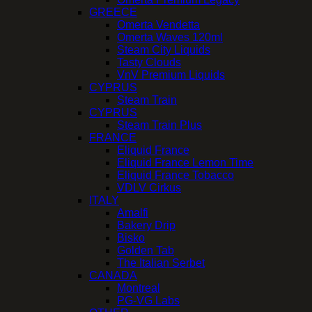
GREECE
Omerta Vendetta
Omerta Waves 120ml
Steam City Liquids
Tasty Clouds
VnV Premium Liquids
CYPRUS
Steam Train
CYPRUS
Steam Train Plus
FRANCE
Eliquid France
Eliquid France Lemon Time
Eliquid France Tobacco
VDLV Cirkus
ITALY
Amalfi
Bakery Drip
Bisko
Golden Tab
The Italian Serbet
CANADA
Montreal
PG-VG Labs