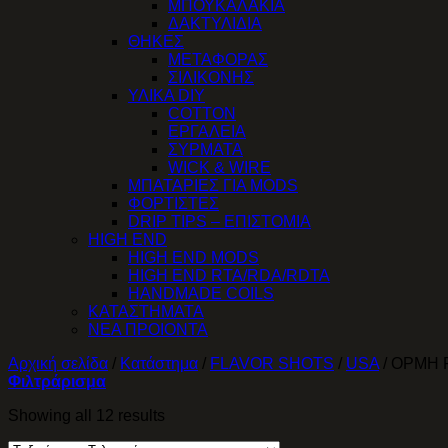
ΜΠΟΥΚΑΛΑΚΙΑ
ΔΑΚΤΥΛΙΔΙΑ
ΘΗΚΕΣ
ΜΕΤΑΦΟΡΑΣ
ΣΙΛΙΚΟΝΗΣ
ΥΛΙΚΑ DIY
COTTON
ΕΡΓΑΛΕΙΑ
ΣΥΡΜΑΤΑ
WICK & WIRE
ΜΠΑΤΑΡΙΕΣ ΓΙΑ MODS
ΦΟΡΤΙΣΤΕΣ
DRIP TIPS – ΕΠΙΣΤΟΜΙΑ
HIGH END
HIGH END MODS
HIGH END RTA/RDA/RDTA
HANDMADE COILS
ΚΑΤΑΣΤΗΜΑΤΑ
NΕΑ ΠΡΟΙΟΝΤΑ
Αρχική σελίδα
/
Κατάστημα
/
FLAVOR SHOTS
/
USA
/
OPMH P
Φιλτράρισμα
Showing all 12 results