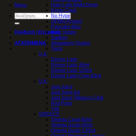
Halo Late Night Diner
Menu
Kings Crest
Αναζήτηση
No Hype
για:
OPMH Project
Pancake Man
Σύνδεση / Εγγραφή
Ripe Vapes
Sadboy
ΑΓΑΠΗΜΕΝΑ
Strawberry Queen
Twist
U.K
Dinner Lady
Dinner Lady 30ml
Dinner Lady 120ml
Dinner Lady Core 60ml
U.K
Just Juice
Just Juice Ice
Just Juice Tobacco Club
Riot Punx
Yeti
GREECE
Omerta Carat 60ml
Omerta Gusto 60ml
Omerta Gusto 120ml
Omerta Premium Legacy